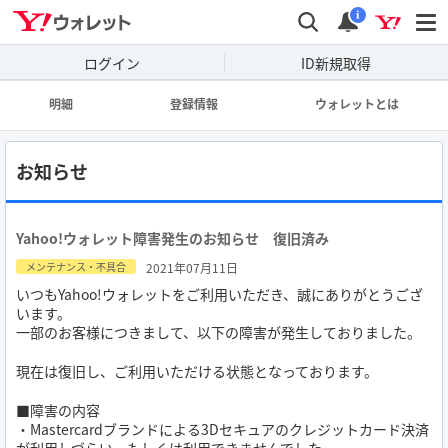
wallet
検索
通知
i
ログイン
ID新規取得
明細
登録情報
ウォレットとは
お知らせ
Yahoo!ウォレット障害発生のお知らせ 復旧済み
2021年07月11日
メンテナンス・不具合
いつもYahoo!ウォレットをご利用いただき、誠にありがとうござ
います。
一部のお客様につきまして、以下の障害が発生しておりました。
現在は復旧し、ご利用いただける状態となっております。
■障害の内容
・Mastercardブランドによる3Dセキュアのクレジットカード決済
が利用しづらい。もしくは利用できませんでした。