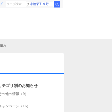
プ
小池栄子 東野幸治
検索
旧済み
カテゴリ別のお知らせ
その他の情報
（9）
キャンペーン
（16）