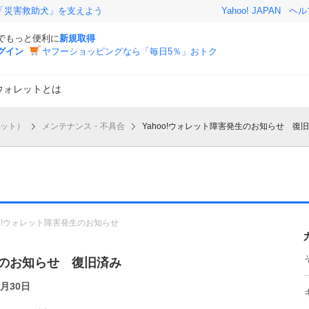
「災害救助犬」を支えよう
Yahoo! JAPAN
ヘル
Dでもっと便利に
新規取得
グイン
ヤフーショッピングなら「毎日5％」おトク
o!ウォレットとは
レット）
メンテナンス・不具合
Yahoo!ウォレット障害発生のお知らせ 復
oo!ウォレット障害発生のお知らせ
生のお知らせ 復旧済み
5月30日